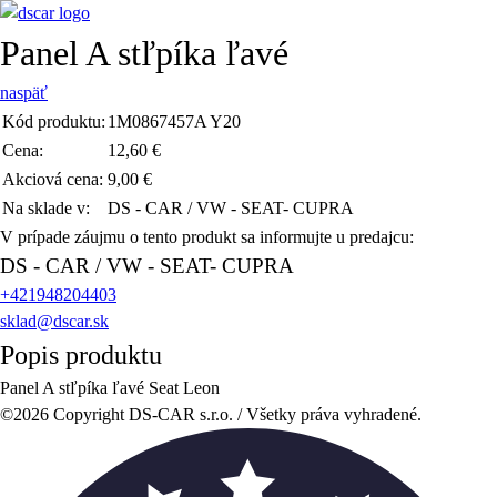
Panel A stľpíka ľavé
naspäť
Kód produktu:
1M0867457A Y20
Cena:
12,60 €
Akciová cena:
9,00 €
Na sklade v:
DS - CAR / VW - SEAT- CUPRA
V prípade záujmu o tento produkt sa informujte u predajcu:
DS - CAR / VW - SEAT- CUPRA
+421948204403
sklad@dscar.sk
Popis produktu
Panel A stľpíka ľavé Seat Leon
©2026 Copyright DS-CAR s.r.o. / Všetky práva vyhradené.