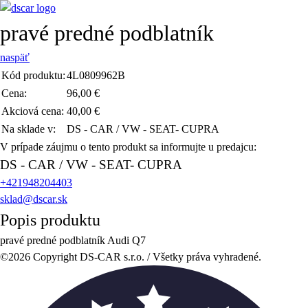
pravé predné podblatník
naspäť
Kód produktu:
4L0809962B
Cena:
96,00 €
Akciová cena:
40,00 €
Na sklade v:
DS - CAR / VW - SEAT- CUPRA
V prípade záujmu o tento produkt sa informujte u predajcu:
DS - CAR / VW - SEAT- CUPRA
+421948204403
sklad@dscar.sk
Popis produktu
pravé predné podblatník Audi Q7
©2026 Copyright DS-CAR s.r.o. / Všetky práva vyhradené.